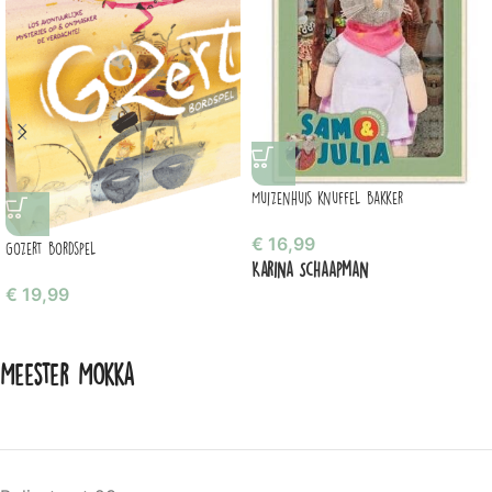
Muizenhuis knuffel bakker
€
16,99
Gozert bordspel
Karina Schaapman
€
19,99
Meester Mokka