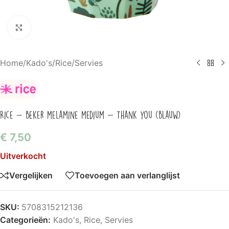
Klik om te vergroten
Home
/
Kado's
/
Rice
/
Servies
Rice – beker melamine medium – Thank you (blauw)
€
7,50
Uitverkocht
Vergelijken
Toevoegen aan verlanglijst
SKU:
5708315212136
Categorieën:
Kado's
,
Rice
,
Servies