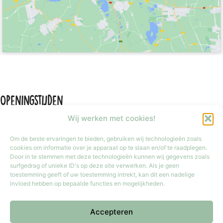
Openingstijden
Wij werken met cookies!
Om de beste ervaringen te bieden, gebruiken wij technologieën zoals
cookies om informatie over je apparaat op te slaan en/of te raadplegen.
Door in te stemmen met deze technologieën kunnen wij gegevens zoals
Maandag
Gesloten
surfgedrag of unieke ID's op deze site verwerken. Als je geen
Dinsdag t/m vrijdag
9:30 tot 17:30
toestemming geeft of uw toestemming intrekt, kan dit een nadelige
invloed hebben op bepaalde functies en mogelijkheden.
Zaterdag
9:30 tot 17:00
Zondag
Gesloten
Accepteren
Iedere laatste zondag van de maand van 12:00 tot 17:00 geopend.