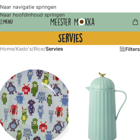
Naar navigatie springen
Naar hoofdinhoud springen
MENU
Servies
Home
/
Kado's
/
Rice
/
Servies
Filters