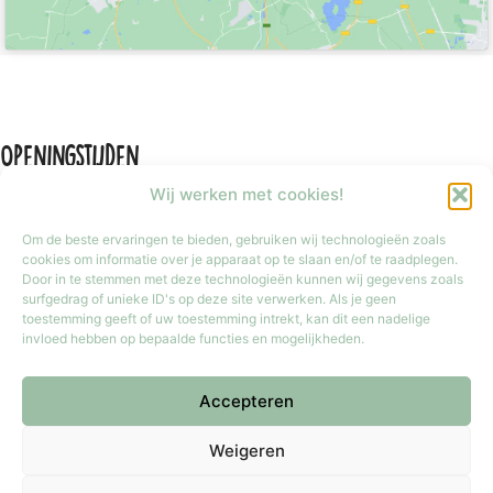
Openingstijden
Wij werken met cookies!
Om de beste ervaringen te bieden, gebruiken wij technologieën zoals
cookies om informatie over je apparaat op te slaan en/of te raadplegen.
Door in te stemmen met deze technologieën kunnen wij gegevens zoals
Maandag
Gesloten
surfgedrag of unieke ID's op deze site verwerken. Als je geen
Dinsdag t/m vrijdag
9:30 tot 17:30
toestemming geeft of uw toestemming intrekt, kan dit een nadelige
invloed hebben op bepaalde functies en mogelijkheden.
Zaterdag
9:30 tot 17:00
Zondag
Gesloten
Accepteren
Iedere laatste zondag van de maand van 12:00 tot 17:00 geopend.
Copyright © 2026 Meester Mokka - Kinderboekenwinkel
Weigeren
Doetinchem.