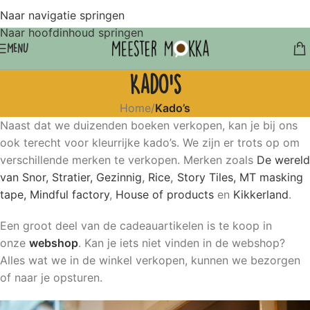
Naar navigatie springen
Naar hoofdinhoud springen
MENU
Kado’s
Home
/
Kado’s
Naast dat we duizenden boeken verkopen, kan je bij ons
ook terecht voor kleurrijke kado’s. We zijn er trots op om
verschillende merken te verkopen. Merken zoals
De wereld
van Snor,
Stratier
,
Gezinnig
,
Rice
,
Story Tiles,
MT masking
tape,
Mindful factory
,
House of products
en
Kikkerland
.
Een groot deel van de cadeauartikelen is te koop in
onze
webshop
. Kan je iets niet vinden in de webshop?
Alles wat we in de winkel verkopen, kunnen we bezorgen
of naar je opsturen.