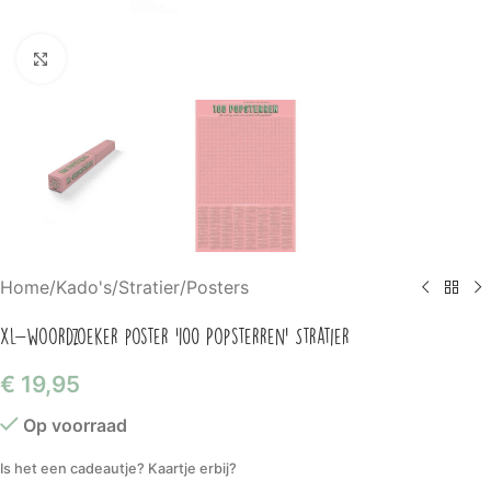
Klik om te vergroten
Home
/
Kado's
/
Stratier
/
Posters
XL-woordzoeker poster ‘100 Popsterren’ Stratier
€
19,95
Op voorraad
Is het een cadeautje? Kaartje erbij?