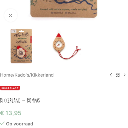
Klik om te vergroten
Home
/
Kado's
/
Kikkerland
Kikkerland – kompas
€
13,95
Op voorraad