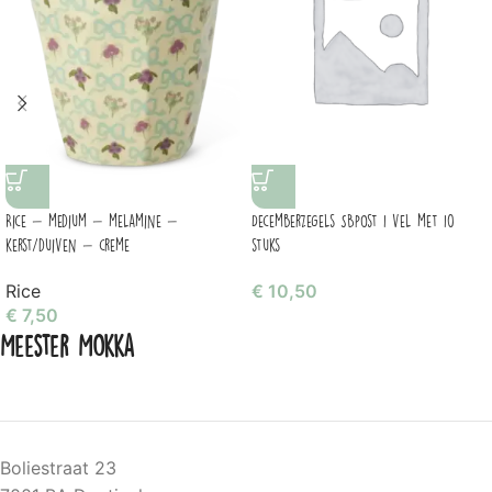
Rice – medium – melamine –
Decemberzegels SBpost 1 vel met 10
kerst/duiven – creme
stuks
Rice
€
10,50
€
7,50
Meester Mokka
Boliestraat 23