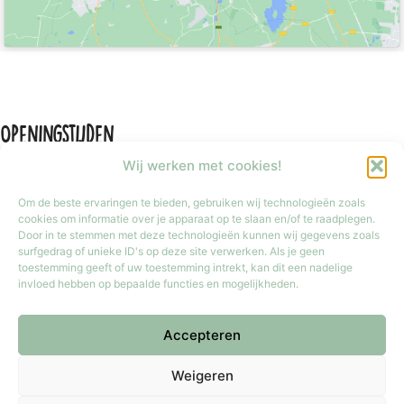
Openingstijden
Wij werken met cookies!
Om de beste ervaringen te bieden, gebruiken wij technologieën zoals
cookies om informatie over je apparaat op te slaan en/of te raadplegen.
Door in te stemmen met deze technologieën kunnen wij gegevens zoals
Maandag
Gesloten
surfgedrag of unieke ID's op deze site verwerken. Als je geen
Dinsdag t/m vrijdag
9:30 tot 17:30
toestemming geeft of uw toestemming intrekt, kan dit een nadelige
invloed hebben op bepaalde functies en mogelijkheden.
Zaterdag
9:30 tot 17:00
Zondag
Gesloten
Accepteren
Iedere laatste zondag van de maand van 12:00 tot 17:00 geopend.
Copyright © 2026 Meester Mokka - Kinderboekenwinkel
Weigeren
Doetinchem.