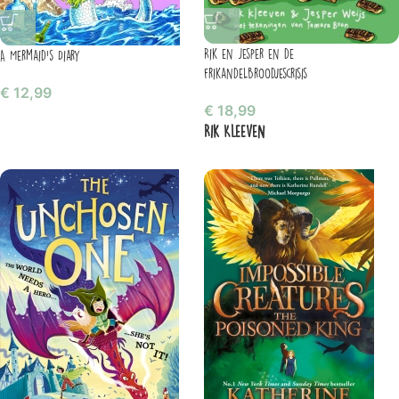
Rik en Jesper en de
A Mermaid’s Diary
frikandelbroodjescrisis
€
12,99
€
18,99
Rik Kleeven