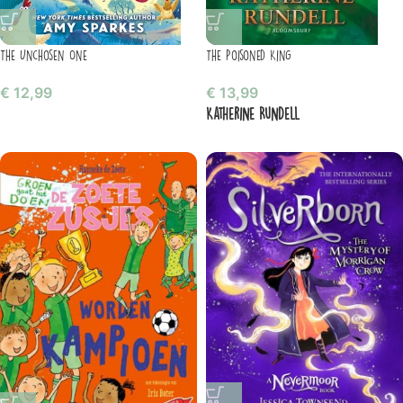
The Unchosen One
The Poisoned King
€
12,99
€
13,99
Katherine Rundell