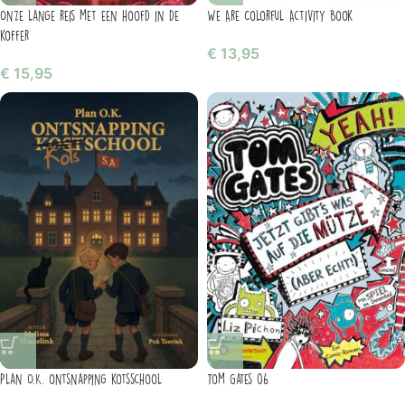
Onze lange reis met een hoofd in de
We Are Colorful Activity Book
koffer
€
13,95
€
15,95
Plan O.K. ontsnapping kotsschool
Tom Gates 06