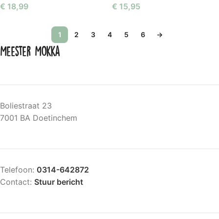
€
18,99
€
15,95
1
2
3
4
5
6
→
Meester Mokka
Boliestraat 23
7001 BA Doetinchem
Telefoon:
0314-642872
Contact:
Stuur bericht