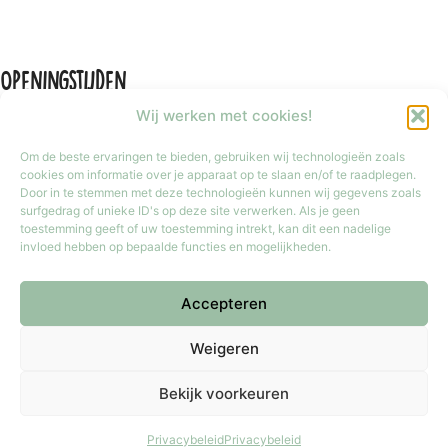
Openingstijden
Wij werken met cookies!
Om de beste ervaringen te bieden, gebruiken wij technologieën zoals
cookies om informatie over je apparaat op te slaan en/of te raadplegen.
Door in te stemmen met deze technologieën kunnen wij gegevens zoals
Maandag
Gesloten
surfgedrag of unieke ID's op deze site verwerken. Als je geen
Dinsdag t/m vrijdag
9:30 tot 17:30
toestemming geeft of uw toestemming intrekt, kan dit een nadelige
invloed hebben op bepaalde functies en mogelijkheden.
Zaterdag
9:30 tot 17:00
Zondag
Gesloten
Accepteren
Iedere laatste zondag van de maand van 12:00 tot 17:00 geopend.
Copyright © 2026 Meester Mokka - Kinderboekenwinkel
Weigeren
Doetinchem.
Bekijk voorkeuren
Gemaakt door
Thuis in computers
.
Privacybeleid
Privacybeleid