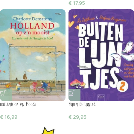
€
17,95
Holland op z’n mooist
Buiten de lijntjes
€
16,99
€
29,95