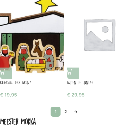
Kerststal Dick Bruna
Buiten de lijntjes
€
19,95
€
29,95
1
2
→
Meester Mokka