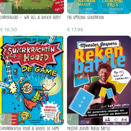
Survivalgids – Wat als je AD(H)D hebt?
The Amazing Generation
€
16,50
€
17,99
Superkrachten voor je hoofd: De game
Meester Jespers’ reken battle