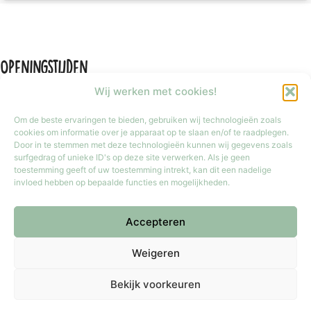
Openingstijden
Wij werken met cookies!
Om de beste ervaringen te bieden, gebruiken wij technologieën zoals
cookies om informatie over je apparaat op te slaan en/of te raadplegen.
Door in te stemmen met deze technologieën kunnen wij gegevens zoals
Maandag
Gesloten
surfgedrag of unieke ID's op deze site verwerken. Als je geen
Dinsdag t/m vrijdag
9:30 tot 17:30
toestemming geeft of uw toestemming intrekt, kan dit een nadelige
invloed hebben op bepaalde functies en mogelijkheden.
Zaterdag
9:30 tot 17:00
Zondag
Gesloten
Accepteren
Iedere laatste zondag van de maand van 12:00 tot 17:00 geopend.
Copyright © 2026 Meester Mokka - Kinderboekenwinkel
Weigeren
Doetinchem.
Bekijk voorkeuren
Gemaakt door
Thuis in computers
.