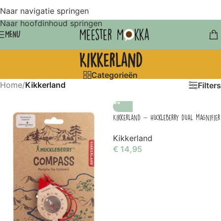
Naar navigatie springen
Naar hoofdinhoud springen
MENU
Kikkerland
Categorieën
Home
/
Kikkerland
Filters
Kikkerland – Huckleberry dual magnifier
Kikkerland
€
14,95