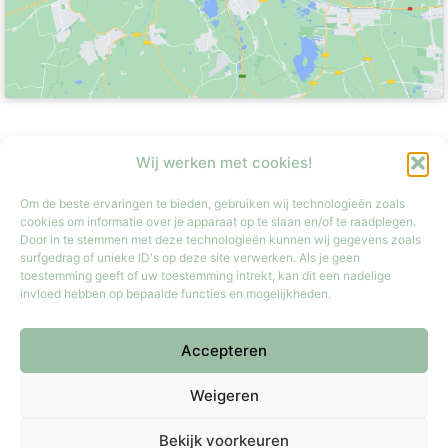
Wij werken met cookies!
Openingstijden
Om de beste ervaringen te bieden, gebruiken wij technologieën zoals
cookies om informatie over je apparaat op te slaan en/of te raadplegen.
Door in te stemmen met deze technologieën kunnen wij gegevens zoals
surfgedrag of unieke ID's op deze site verwerken. Als je geen
toestemming geeft of uw toestemming intrekt, kan dit een nadelige
invloed hebben op bepaalde functies en mogelijkheden.
Maandag
Gesloten
Dinsdag t/m vrijdag
9:30 tot 17:30
Accepteren
Zaterdag
9:30 tot 17:00
Weigeren
Zondag
Gesloten
Bekijk voorkeuren
Iedere laatste zondag van de maand van 12:00 tot 17:00 geopend.