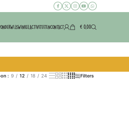
€
0,00
P
ONDERWIJS
WINKEL
ACTIVITEITEN
CONTACT
oon
9
12
18
24
Filters