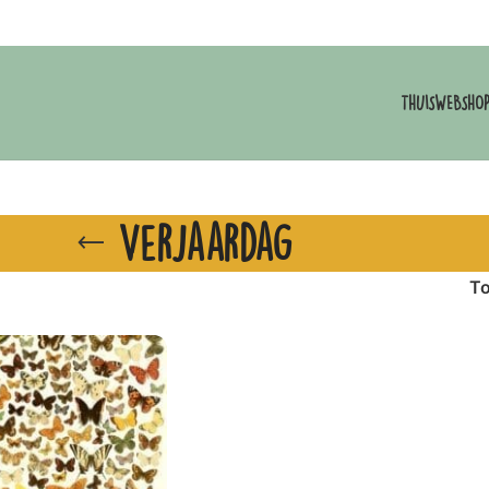
THUIS
WEBSHO
Verjaardag
T