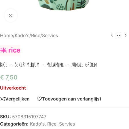
Klik om te vergroten
Home
/
Kado's
/
Rice
/
Servies
Rice – beker medium – melamine – jungle groen
€
7,50
Uitverkocht
Vergelijken
Toevoegen aan verlanglijst
SKU:
5708315197747
Categorieën:
Kado's
,
Rice
,
Servies