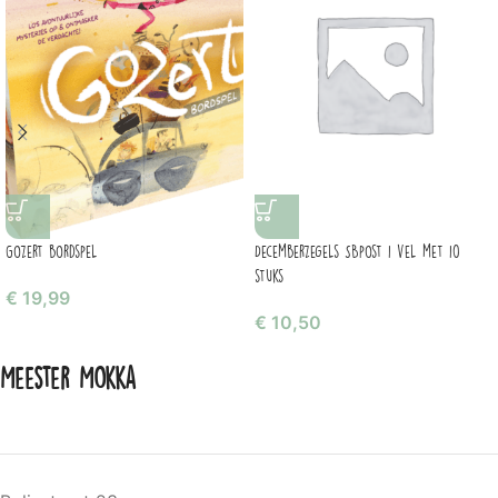
Gozert bordspel
Decemberzegels SBpost 1 vel met 10
stuks
€
19,99
€
10,50
Meester Mokka