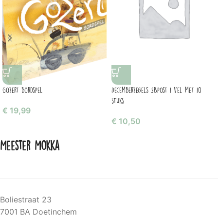
Gozert bordspel
Decemberzegels SBpost 1 vel met 10
stuks
€
19,99
€
10,50
Meester Mokka
Boliestraat 23
7001 BA Doetinchem