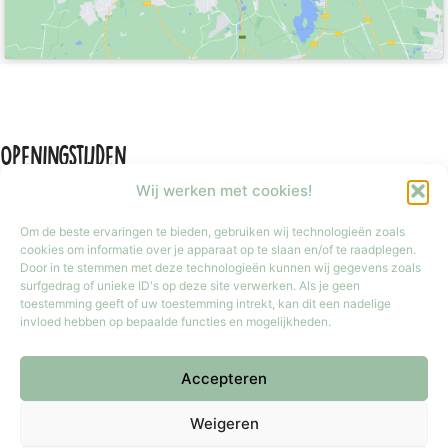
Openingstijden
Wij werken met cookies!
Om de beste ervaringen te bieden, gebruiken wij technologieën zoals
cookies om informatie over je apparaat op te slaan en/of te raadplegen.
Door in te stemmen met deze technologieën kunnen wij gegevens zoals
Maandag
Gesloten
surfgedrag of unieke ID's op deze site verwerken. Als je geen
Dinsdag t/m vrijdag
9:30 tot 17:30
toestemming geeft of uw toestemming intrekt, kan dit een nadelige
invloed hebben op bepaalde functies en mogelijkheden.
Zaterdag
9:30 tot 17:00
Zondag
Gesloten
Accepteren
Iedere laatste zondag van de maand van 12:00 tot 17:00 geopend.
Copyright © 2026 Meester Mokka - Kinderboekenwinkel
Weigeren