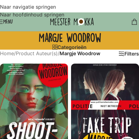
Naar navigatie springen
Naar hoofdinhoud springen
MENU
Margje Woodrow
Categorieën
Home
/
Product Auteur(s)
/
Margje Woodrow
Filters