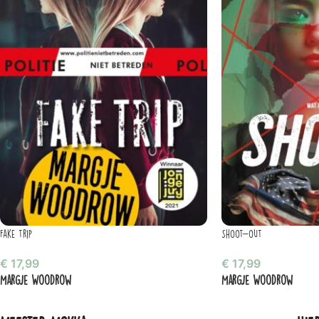
Fake trip
Shoot-out
€
17,99
€
17,99
Margje Woodrow
Margje Woodrow