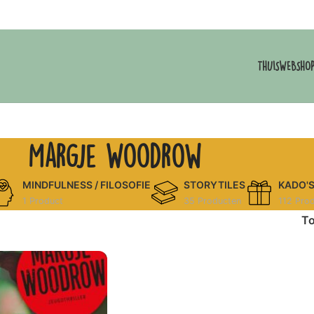
THUIS
WEBSHO
Margje Woodrow
MINDFULNESS / FILOSOFIE
STORYTILES
KADO'
1 Product
35 Producten
112 Pro
T