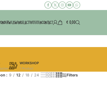
€
0,00
P
ONDERWIJS
WINKEL
ACTIVITEITEN
CONTACT
S
WORKSHOP
ducten
1 Product
oon
9
12
18
24
Filters