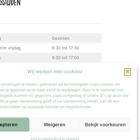
gstijden
g
Gesloten
t/m vrijdag
9:30 tot 17:30
g
9:30 tot 17:00
Gesloten
Wij werken met cookies!
atste zondag van de maand van 12:00 tot 17:00
 ervaringen te bieden, gebruiken wij technologieën zoals cookies om
ver je apparaat op te slaan en/of te raadplegen. Door in te stemmen met
logieën kunnen wij gegevens zoals surfgedrag of unieke ID's op deze site
Als je geen toestemming geeft of uw toestemming intrekt, kan dit een
vloed hebben op bepaalde functies en mogelijkheden.
epteren
Weigeren
Bekijk voorkeuren
Privacybeleid
Privacybeleid