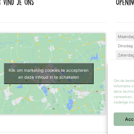
r vind je ons
Openin
Maanda
Dinsdag 
Zaterda
Zondag
Klik om marketing cookies te accepteren
Iedere la
en deze inhoud in te schakelen
Om de beste
geopend.
informatie o
deze techno
verwerken. 
nadelige in
Acc