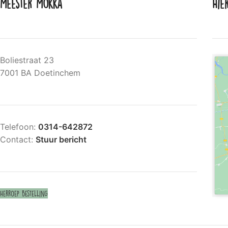
Meester Mokka
Hie
Boliestraat 23
7001 BA Doetinchem
Telefoon:
0314-642872
Contact:
Stuur bericht
Herroep bestelling