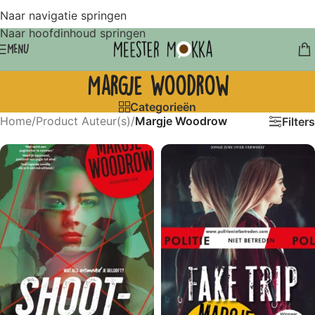
Naar navigatie springen
Naar hoofdinhoud springen
MENU
Margje Woodrow
Categorieën
Home
/
Product Auteur(s)
/
Margje Woodrow
Filters