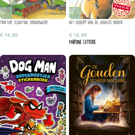
Tractor, vliegtuig, brandweer!
Het geheim van de jongste ridder
€
14,99
€
14,99
Martine Letterie