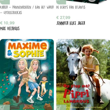
Kikker – Pannenkoeken / Aan het water
De echo’s van Atlantis
– Uitdeelboekjes
€
27,99
€
10,99
Jennifer Alice Jager
Max Velthuijs