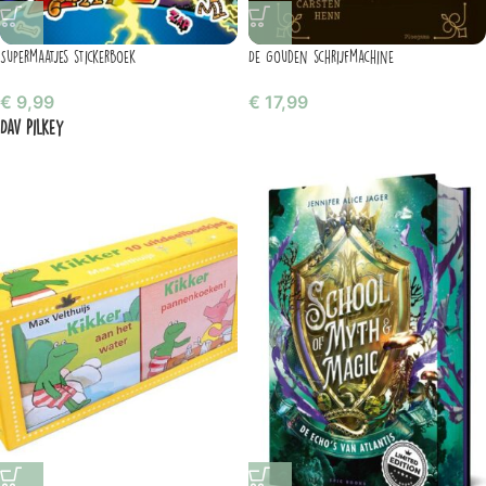
Supermaatjes stickerboek
De gouden schrijfmachine
€
9,99
€
17,99
Dav Pilkey