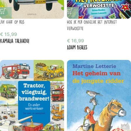
Juf gaat op reis
Hoe ik per ongeluk het internet
verwoestte
€
15,99
Kamalia Talhaoui
€
16,99
Adam Beales