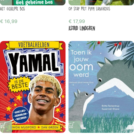
Het geheime bos
Op stap met Pippi Langkous
€
16,99
€
17,99
Astrid Lindgren