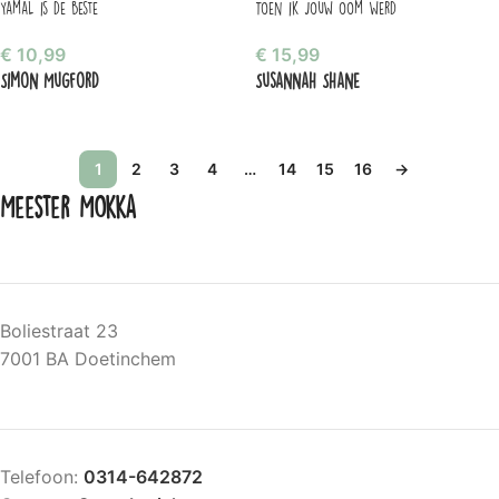
Yamal is de beste
Toen ik jouw oom werd
€
10,99
€
15,99
Simon Mugford
Susannah Shane
1
2
3
4
…
14
15
16
→
Meester Mokka
Boliestraat 23
7001 BA Doetinchem
Telefoon:
0314-642872