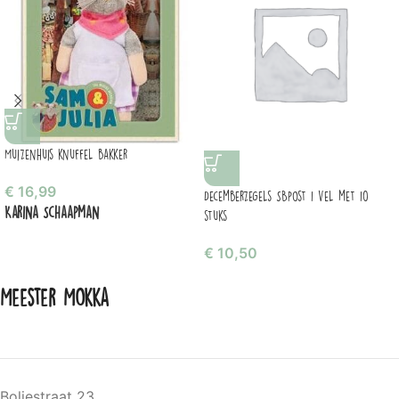
Muizenhuis knuffel bakker
€
16,99
Decemberzegels SBpost 1 vel met 10
Karina Schaapman
stuks
€
10,50
Meester Mokka
Boliestraat 23