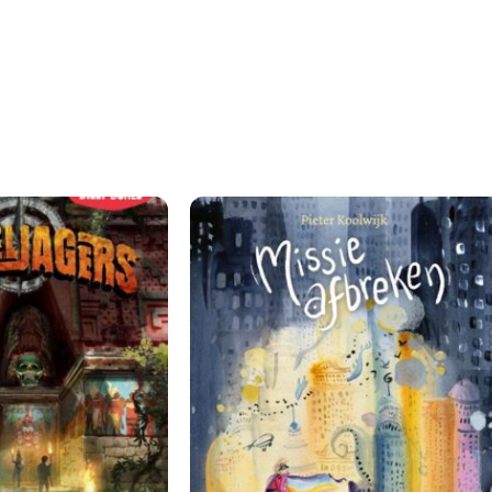
wereldwijd geliefd om haar gevoelige en toegankelijke dier
met expressieve, kleurrijke beelden vol detail. De sprankele
leesboek voor kinderen vanaf 3 jaar en een mooi cadeau vo