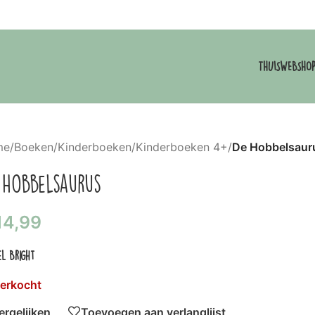
THUIS
WEBSHO
me
/
Boeken
/
Kinderboeken
/
Kinderboeken 4+
/
De Hobbelsaur
 Hobbelsaurus
14,99
el Bright
verkocht
ergelijken
Toevoegen aan verlanglijst