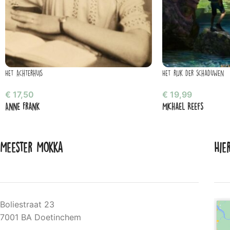
Het Achterhuis
Het rijk der schaduwen
€
17,50
€
19,99
Anne Frank
Michael Reefs
Meester Mokka
Hie
Boliestraat 23
7001 BA Doetinchem