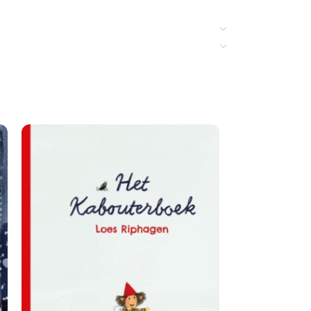
enverhalen met een mooie boodschap.
nde vertaling op rijm is van Bette Westera.
or kleine dinofans die leren dat anders