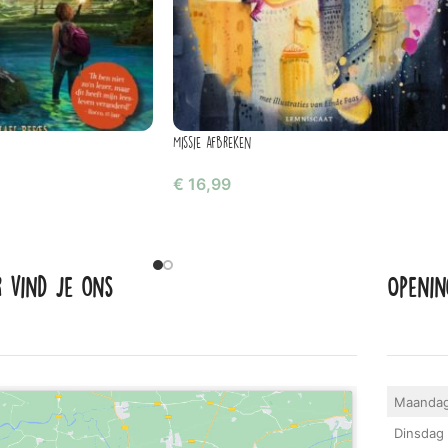
Missie afbreken
€
16,99
r vind je ons
Openin
Maanda
Dinsdag 