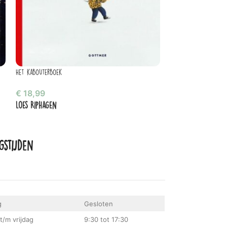
Het kabouterboek
Rollebollen met de 
€
18,99
€
16,99
Loes Riphagen
Gary Northfield
gstijden
g
Gesloten
t/m vrijdag
9:30 tot 17:30