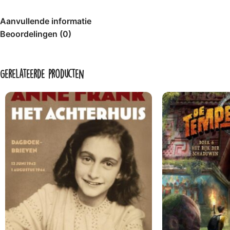
Rachel Bright (bekend van o.a. ‘De leeuw in de muis’) is 
Aanvullende informatie
Illustrator Chris Chatterton brengt de Minidino’s tot leven 
Beoordelingen (0)
‘Minidino’s – De Hobbelsaurus’ is een hartverwarmend voor
zijn helemaal oké is.
Gerelateerde producten