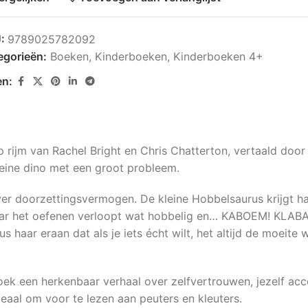
U:
9789025782092
egorieën:
Boeken
,
Kinderboeken
,
Kinderboeken 4+
en:
p rijm van Rachel Bright en Chris Chatterton, vertaald door
eine dino met een groot probleem.
r doorzet­tingsvermogen. De kleine Hobbelsaurus krijgt ha
aar het oefenen verloopt wat hobbelig en… KABOEM! KLABAM!
 haar eraan dat als je iets écht wilt, het altijd de moeite
nboek een herkenbaar verhaal over zelfvertrouwen, jezelf 
eaal om voor te lezen aan peuters en kleuters.