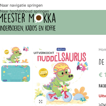
Naar navigatie springen
Naar hoofdinhoud springen
Ho
UITVERKOCHT
De
€
Rach
Uit
Klik om te vergroten
V