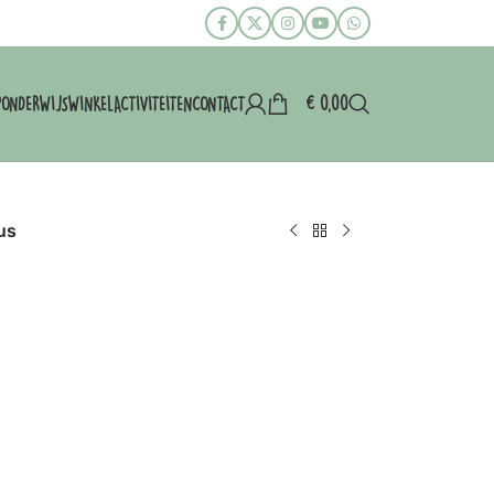
€
0,00
P
ONDERWIJS
WINKEL
ACTIVITEITEN
CONTACT
us