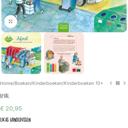
Klik om te vergroten
Home
/
Boeken
/
Kinderboeken
/
Kinderboeken 10+
Afval
€
20,95
Lucas Arnoldussen