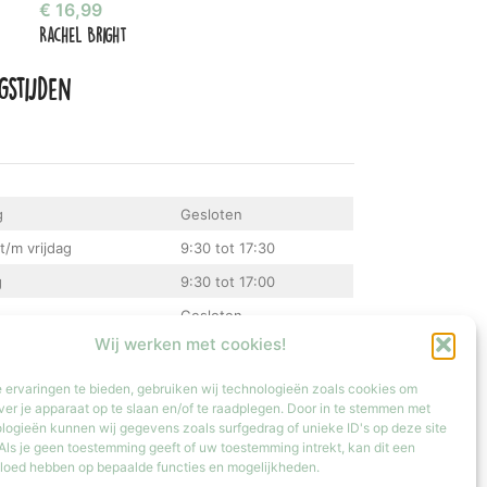
€
16,99
Rachel Bright
gstijden
g
Gesloten
t/m vrijdag
9:30 tot 17:30
g
9:30 tot 17:00
Gesloten
Wij werken met cookies!
atste zondag van de maand van 12:00 tot 17:00
 ervaringen te bieden, gebruiken wij technologieën zoals cookies om
ver je apparaat op te slaan en/of te raadplegen. Door in te stemmen met
logieën kunnen wij gegevens zoals surfgedrag of unieke ID's op deze site
Als je geen toestemming geeft of uw toestemming intrekt, kan dit een
vloed hebben op bepaalde functies en mogelijkheden.