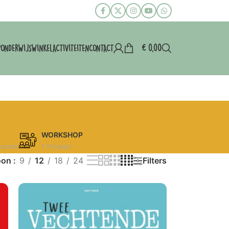
€
0,00
P
ONDERWIJS
WINKEL
ACTIVITEITEN
CONTACT
WORKSHOP
ducten
1 Product
oon
9
12
18
24
Filters