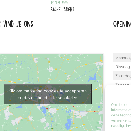
€
16,99
Rachel Bright
r vind je ons
Openin
Maanda
Dinsdag 
Zaterda
Zondag
Klik om marketing cookies te accepteren
Iedere la
en deze inhoud in te schakelen
geopend.
Om de beste
informatie o
deze techno
verwerken. 
nadelige in