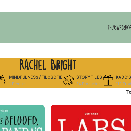
THUIS
WEBSHO
Rachel Bright
MINDFULNESS / FILOSOFIE
STORYTILES
KADO'S
1 Product
34 Producten
110 Pro
T