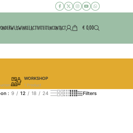
€
0,00
P
ONDERWIJS
WINKEL
ACTIVITEITEN
CONTACT
WORKSHOP
ducten
1 Product
oon
9
12
18
24
Filters