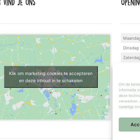
r vind je ons
Openin
Maanda
Dinsdag 
Zaterda
Zondag
Klik om marketing cookies te accepteren
Iedere la
en deze inhoud in te schakelen
Om de beste
geopend.
informatie o
deze techno
verwerken. 
nadelige in
Acc