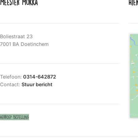
Meester Mokka
Hie
Boliestraat 23
7001 BA Doetinchem
Telefoon:
0314-642872
Contact:
Stuur bericht
Herroep bestelling