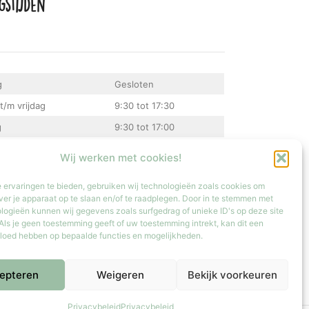
gstijden
g
Gesloten
t/m vrijdag
9:30 tot 17:30
g
9:30 tot 17:00
Gesloten
Wij werken met cookies!
atste zondag van de maand van 12:00 tot 17:00
 ervaringen te bieden, gebruiken wij technologieën zoals cookies om
ver je apparaat op te slaan en/of te raadplegen. Door in te stemmen met
logieën kunnen wij gegevens zoals surfgedrag of unieke ID's op deze site
Als je geen toestemming geeft of uw toestemming intrekt, kan dit een
vloed hebben op bepaalde functies en mogelijkheden.
epteren
Weigeren
Bekijk voorkeuren
Privacybeleid
Privacybeleid