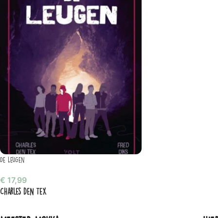
De leugen
€
17,99
Charles den Tex