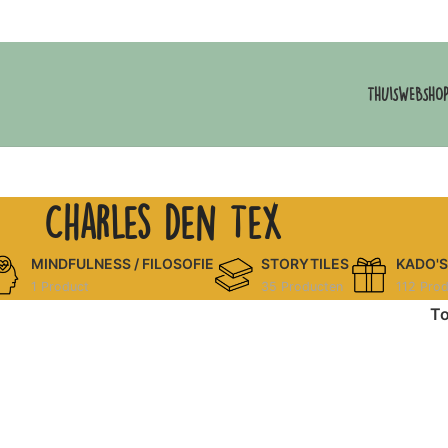
THUIS
WEBSHO
Charles den Tex
MINDFULNESS / FILOSOFIE
STORYTILES
KADO'S
1 Product
35 Producten
112 Pro
T