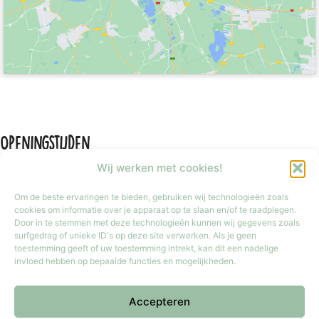
Openingstijden
Wij werken met cookies!
Om de beste ervaringen te bieden, gebruiken wij technologieën zoals
cookies om informatie over je apparaat op te slaan en/of te raadplegen.
Door in te stemmen met deze technologieën kunnen wij gegevens zoals
Maandag
Gesloten
surfgedrag of unieke ID's op deze site verwerken. Als je geen
Dinsdag t/m vrijdag
9:30 tot 17:30
toestemming geeft of uw toestemming intrekt, kan dit een nadelige
invloed hebben op bepaalde functies en mogelijkheden.
Zaterdag
9:30 tot 17:00
Zondag
Gesloten
Accepteren
Iedere laatste zondag van de maand van 12:00 tot 17:00 geopend.