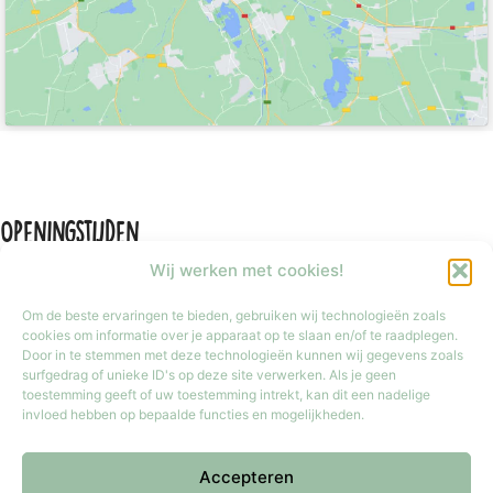
Openingstijden
Wij werken met cookies!
Om de beste ervaringen te bieden, gebruiken wij technologieën zoals
cookies om informatie over je apparaat op te slaan en/of te raadplegen.
Door in te stemmen met deze technologieën kunnen wij gegevens zoals
Maandag
Gesloten
surfgedrag of unieke ID's op deze site verwerken. Als je geen
Dinsdag t/m vrijdag
9:30 tot 17:30
toestemming geeft of uw toestemming intrekt, kan dit een nadelige
invloed hebben op bepaalde functies en mogelijkheden.
Zaterdag
9:30 tot 17:00
Zondag
Gesloten
Accepteren