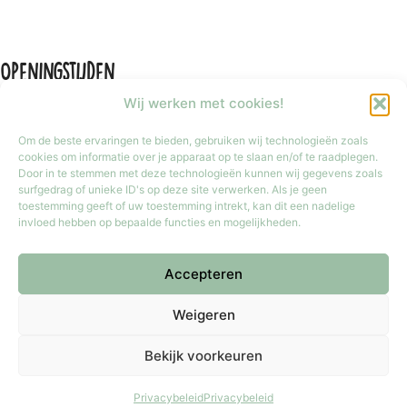
Openingstijden
Wij werken met cookies!
Om de beste ervaringen te bieden, gebruiken wij technologieën zoals
cookies om informatie over je apparaat op te slaan en/of te raadplegen.
Door in te stemmen met deze technologieën kunnen wij gegevens zoals
Maandag
Gesloten
surfgedrag of unieke ID's op deze site verwerken. Als je geen
Dinsdag t/m vrijdag
9:30 tot 17:30
toestemming geeft of uw toestemming intrekt, kan dit een nadelige
invloed hebben op bepaalde functies en mogelijkheden.
Zaterdag
9:30 tot 17:00
Zondag
Gesloten
Accepteren
Iedere laatste zondag van de maand van 12:00 tot 17:00 geopend.
Copyright © 2026 Meester Mokka - Kinderboekenwinkel
Weigeren
Doetinchem.
Bekijk voorkeuren
Gemaakt door
Thuis in computers
.
Privacybeleid
Privacybeleid