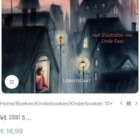
Klik om te vergroten
Home
/
Boeken
/
Kinderboeken
/
Kinderboeken 10+
Wie stout is…
€
16,99