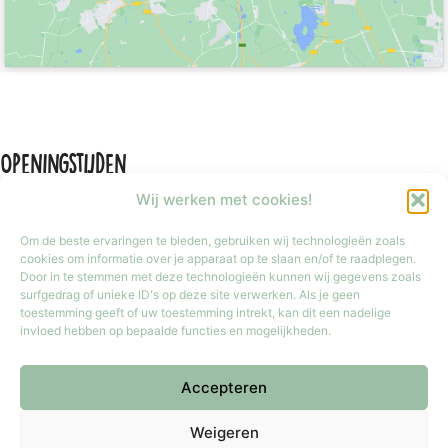
Openingstijden
Wij werken met cookies!
Om de beste ervaringen te bieden, gebruiken wij technologieën zoals
cookies om informatie over je apparaat op te slaan en/of te raadplegen.
Door in te stemmen met deze technologieën kunnen wij gegevens zoals
Maandag
Gesloten
surfgedrag of unieke ID's op deze site verwerken. Als je geen
Dinsdag t/m vrijdag
9:30 tot 17:30
toestemming geeft of uw toestemming intrekt, kan dit een nadelige
invloed hebben op bepaalde functies en mogelijkheden.
Zaterdag
9:30 tot 17:00
Zondag
Gesloten
Accepteren
Iedere laatste zondag van de maand van 12:00 tot 17:00 geopend.
Copyright © 2026 Meester Mokka - Kinderboekenwinkel
Weigeren