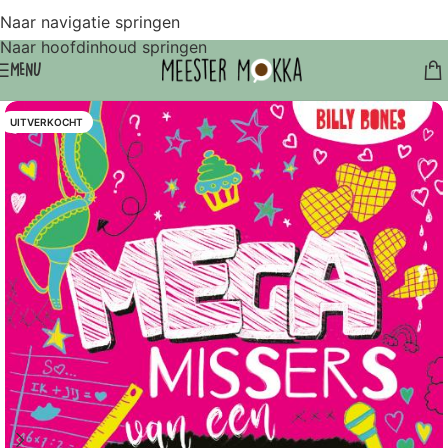
Naar navigatie springen
Naar hoofdinhoud springen
MENU
UITVERKOCHT