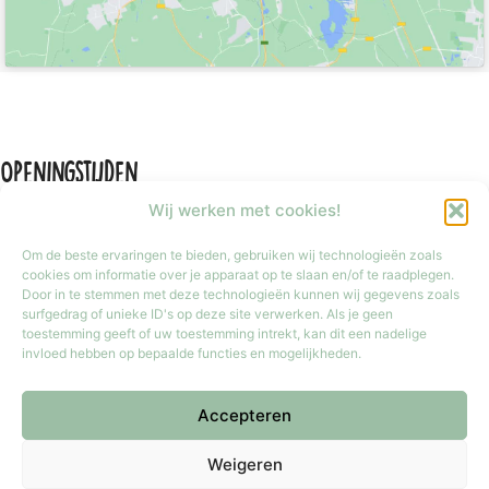
Openingstijden
Wij werken met cookies!
Om de beste ervaringen te bieden, gebruiken wij technologieën zoals
cookies om informatie over je apparaat op te slaan en/of te raadplegen.
Door in te stemmen met deze technologieën kunnen wij gegevens zoals
Maandag
Gesloten
surfgedrag of unieke ID's op deze site verwerken. Als je geen
Dinsdag t/m vrijdag
9:30 tot 17:30
toestemming geeft of uw toestemming intrekt, kan dit een nadelige
invloed hebben op bepaalde functies en mogelijkheden.
Zaterdag
9:30 tot 17:00
Zondag
Gesloten
Accepteren
Iedere laatste zondag van de maand van 12:00 tot 17:00 geopend.
Copyright © 2026 Meester Mokka - Kinderboekenwinkel
Weigeren