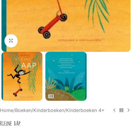
Klik om te vergroten
Home
/
Boeken
/
Kinderboeken
/
Kinderboeken 4+
Kleine Aap