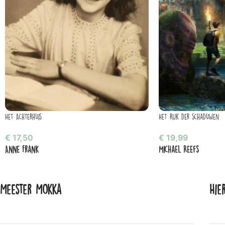
Het Achterhuis
Het rijk der schaduwen
€
17,50
€
19,99
Anne Frank
Michael Reefs
Meester Mokka
Hie