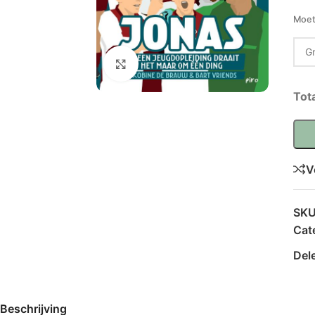
Moet
Klik om te vergroten
Tot
V
SK
Cat
Del
Beschrijving