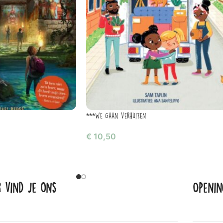
***We gaan verhuizen
€
10,50
r vind je ons
Openin