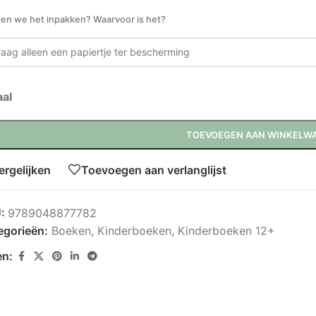
en we het inpakken? Waarvoor is het?
aal
TOEVOEGEN AAN WINKELW
ergelijken
Toevoegen aan verlanglijst
U:
9789048877782
egorieën:
Boeken
,
Kinderboeken
,
Kinderboeken 12+
en: