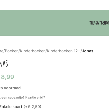
THUIS
WEBSHO
me
/
Boeken
/
Kinderboeken
/
Kinderboeken 12+
/
Jonas
nas
18,99
p voorraad
t een cadeautje? Kaartje erbij?
Enkele kaart
(+€ 2,50)