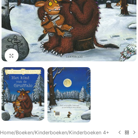
Klik om te vergroten
Home
/
Boeken
/
Kinderboeken
/
Kinderboeken 4+