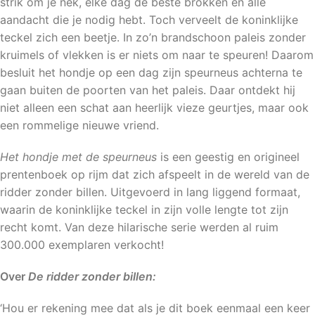
strik om je nek, elke dag de beste brokken en alle
aandacht die je nodig hebt. Toch verveelt de koninklijke
teckel zich een beetje. In zo’n brandschoon paleis zonder
kruimels of vlekken is er niets om naar te speuren! Daarom
besluit het hondje op een dag zijn speurneus achterna te
gaan buiten de poorten van het paleis. Daar ontdekt hij
niet alleen een schat aan heerlijk vieze geurtjes, maar ook
een rommelige nieuwe vriend.
Het hondje met de speurneus
is een geestig en origineel
prentenboek op rijm dat zich afspeelt in de wereld van de
ridder zonder billen. Uitgevoerd in lang liggend formaat,
waarin de koninklijke teckel in zijn volle lengte tot zijn
recht komt. Van deze hilarische serie werden al ruim
300.000 exemplaren verkocht!
Over
De ridder zonder billen:
‘Hou er rekening mee dat als je dit boek eenmaal een keer