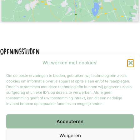
Openingstijden
Wij werken met cookies!
Om de beste ervaringen te bieden, gebruiken wij technologieën zoals
cookies om informatie over je apparaat op te slaan en/of te raadplegen.
Door in te stemmen met deze technologieën kunnen wij gegevens zoals
Maandag
Gesloten
surfgedrag of unieke ID's op deze site verwerken. Als je geen
Dinsdag t/m vrijdag
9:30 tot 17:30
toestemming geeft of uw toestemming intrekt, kan dit een nadelige
invloed hebben op bepaalde functies en mogelijkheden.
Zaterdag
9:30 tot 17:00
Zondag
Gesloten
Accepteren
Iedere laatste zondag van de maand van 12:00 tot 17:00 geopend.
Copyright © 2026 Meester Mokka - Kinderboekenwinkel
Weigeren