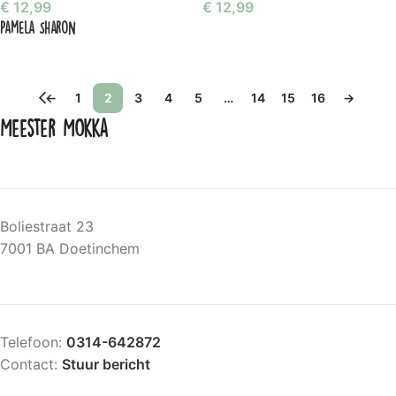
€
12,99
€
12,99
Pamela Sharon
←
1
2
3
4
5
…
14
15
16
→
Meester Mokka
Boliestraat 23
7001 BA Doetinchem
Telefoon:
0314-642872
Contact:
Stuur bericht