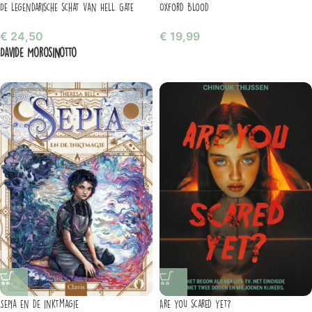
De legendarische schat van Hell Gate
Oxford Blood
€
24,50
€
19,99
Davide Morosinotto
Sepia en de inktmagie
Are you scared yet?