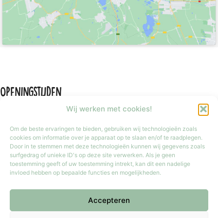
Openingstijden
Wij werken met cookies!
Om de beste ervaringen te bieden, gebruiken wij technologieën zoals
cookies om informatie over je apparaat op te slaan en/of te raadplegen.
Door in te stemmen met deze technologieën kunnen wij gegevens zoals
Maandag
Gesloten
surfgedrag of unieke ID's op deze site verwerken. Als je geen
Dinsdag t/m vrijdag
9:30 tot 17:30
toestemming geeft of uw toestemming intrekt, kan dit een nadelige
invloed hebben op bepaalde functies en mogelijkheden.
Zaterdag
9:30 tot 17:00
Zondag
Gesloten
Accepteren
Iedere laatste zondag van de maand van 12:00 tot 17:00 geopend.