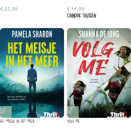
€
22,95
€
14,99
Chinouk Thijssen
Het meisje in het meer
Volg me