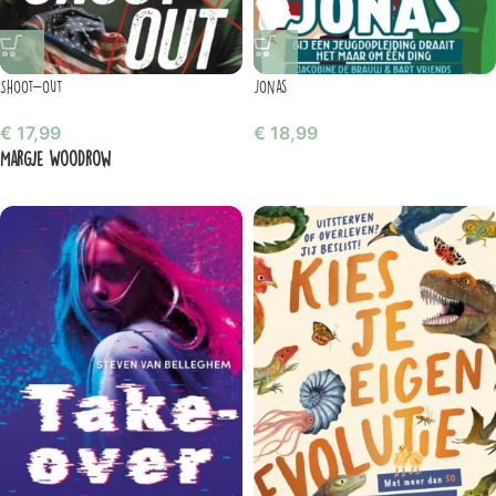
Shoot-out
Jonas
€
17,99
€
18,99
Margje Woodrow