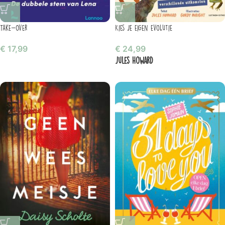
Take-over
Kies je eigen evolutie
€
17,99
€
24,99
Jules Howard