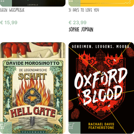
Geen weesmeisje
31 Days To Love You
€
15,99
€
23,99
Sophie Jomain