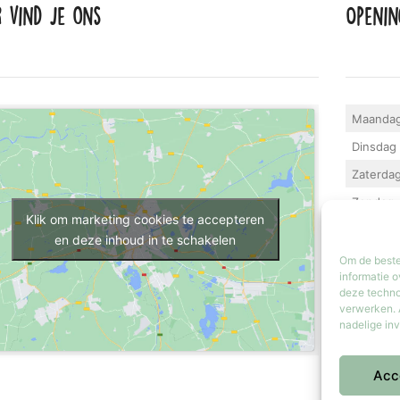
r vind je ons
Openin
Maanda
Dinsdag 
Zaterda
Zondag
Klik om marketing cookies te accepteren
Iedere la
en deze inhoud in te schakelen
geopend.
Om de beste
informatie o
deze techno
verwerken. 
nadelige in
Acc