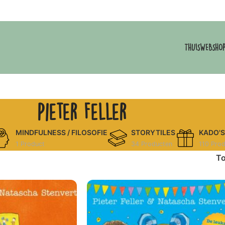
THUIS
WEBSHO
Pieter Feller
MINDFULNESS / FILOSOFIE
STORYTILES
KADO'S
1 Product
34 Producten
110 Pro
T