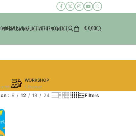
€
0,00
P
ONDERWIJS
WINKEL
ACTIVITEITEN
CONTACT
WORKSHOP
ducten
1 Product
oon
9
12
18
24
Filters