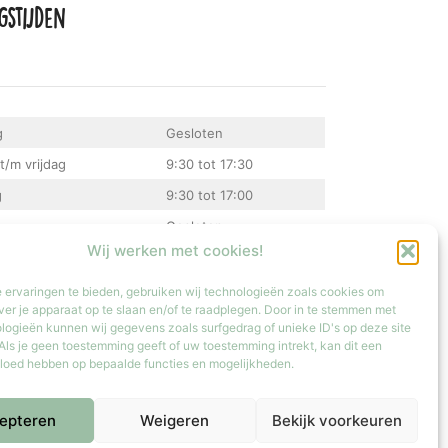
gstijden
g
Gesloten
t/m vrijdag
9:30 tot 17:30
g
9:30 tot 17:00
Gesloten
Wij werken met cookies!
atste zondag van de maand van 12:00 tot 17:00
 ervaringen te bieden, gebruiken wij technologieën zoals cookies om
ver je apparaat op te slaan en/of te raadplegen. Door in te stemmen met
logieën kunnen wij gegevens zoals surfgedrag of unieke ID's op deze site
Als je geen toestemming geeft of uw toestemming intrekt, kan dit een
vloed hebben op bepaalde functies en mogelijkheden.
epteren
Weigeren
Bekijk voorkeuren