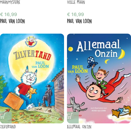
MaanMysterie
Volle maan
€
16,99
€
16,99
Paul van Loon
Paul van Loon
Zilvertand
Allemaal Onzin