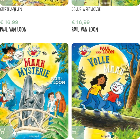
GriezelWielen
Dolfje Weerwolfje
€
16,99
€
16,99
Paul van Loon
Paul van Loon