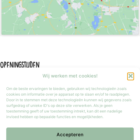
Openingstijden
Wij werken met cookies!
Om de beste ervaringen te bieden, gebruiken wij technologieën zoals
cookies om informatie over je apparaat op te slaan en/of te raadplegen.
Door in te stemmen met deze technologieën kunnen wij gegevens zoals
Maandag
Gesloten
surfgedrag of unieke ID's op deze site verwerken. Als je geen
Dinsdag t/m vrijdag
9:30 tot 17:30
toestemming geeft of uw toestemming intrekt, kan dit een nadelige
invloed hebben op bepaalde functies en mogelijkheden.
Zaterdag
9:30 tot 17:00
Zondag
Gesloten
Accepteren