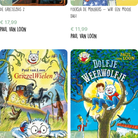
De Griezelbus 2
Foeksia de miniheks – Wat een mooie
dag!
€
17,99
Paul van Loon
€
11,99
Paul van Loon