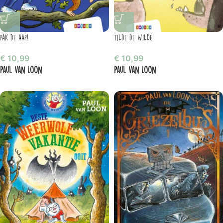
pak de aap!
Tilde de Wilde
€
10,99
€
10,99
Paul van Loon
Paul van Loon