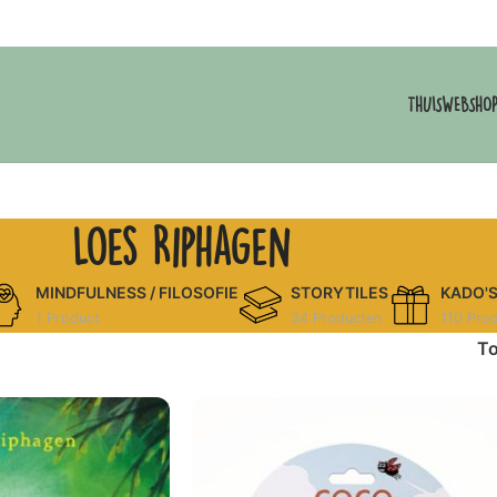
THUIS
WEBSHO
Loes Riphagen
MINDFULNESS / FILOSOFIE
STORYTILES
KADO'
1 Product
34 Producten
110 Pro
T