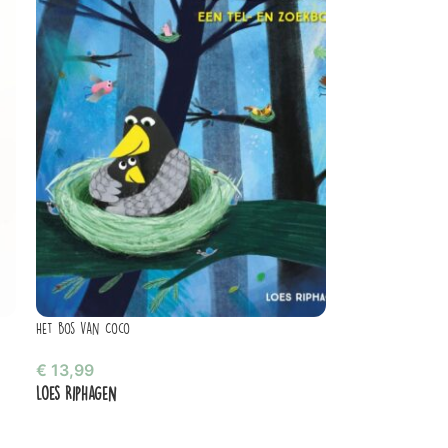
Het bos van Coco
€
13,99
Loes Riphagen