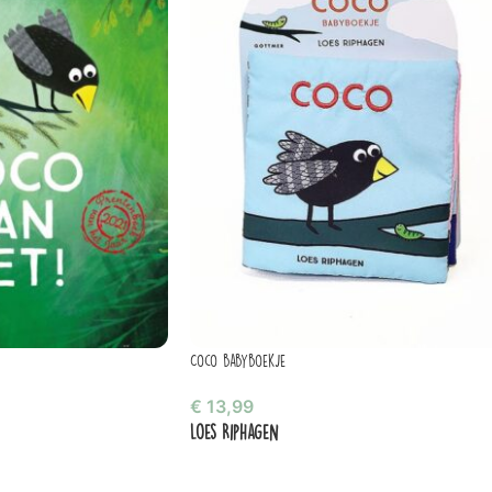
Coco babyboekje
€
13,99
Loes Riphagen