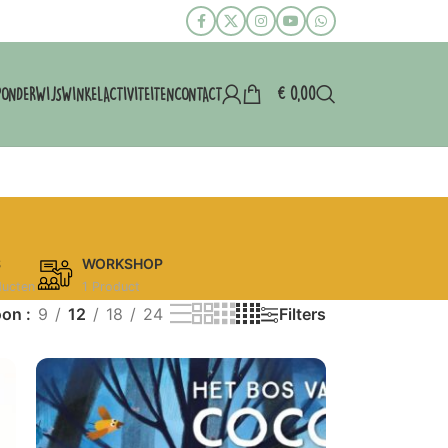
€
0,00
P
ONDERWIJS
WINKEL
ACTIVITEITEN
CONTACT
S
WORKSHOP
ducten
1 Product
oon
9
12
18
24
Filters