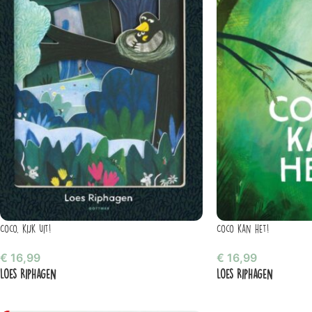
Coco, kijk uit!
Coco kan het!
€
16,99
€
16,99
Loes Riphagen
Loes Riphagen