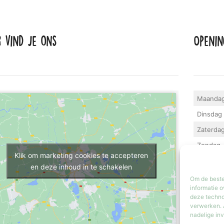
r vind je ons
Openin
Maanda
Dinsdag 
Zaterda
Zondag
Klik om marketing cookies te accepteren
Iedere la
en deze inhoud in te schakelen
geopend.
Om de beste
informatie o
deze techno
verwerken. 
nadelige in