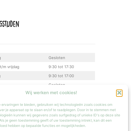
gstijden
g
Gesloten
t/m vrijdag
9:30 tot 17:30
g
9:30 tot 17:00
Gesloten
Wij werken met cookies!
atste zondag van de maand van 12:00 tot 17:00
 ervaringen te bieden, gebruiken wij technologieën zoals cookies om
ver je apparaat op te slaan en/of te raadplegen. Door in te stemmen met
logieën kunnen wij gegevens zoals surfgedrag of unieke ID's op deze site
Als je geen toestemming geeft of uw toestemming intrekt, kan dit een
vloed hebben op bepaalde functies en mogelijkheden.