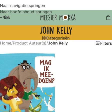
Naar navigatie springen
Naar hoofdinhoud springen
MENU
John Kelly
Categorieën
Home
/
Product Auteur(s)
/
John Kelly
Filters