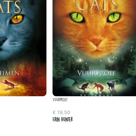
Vuurproef
€
19,50
Erin Hunter