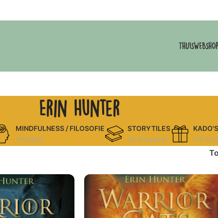
THUIS
WEBSHO
Erin Hunter
MINDFULNESS / FILOSOFIE
STORYTILES
KADO'
1 Product
34 Producten
110 Pro
T