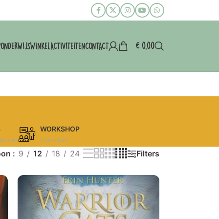
€
0,00
P
ONDERWIJS
WINKEL
ACTIVITEITEN
CONTACT
S
WORKSHOP
ducten
1 Product
oon
9
12
18
24
Filters