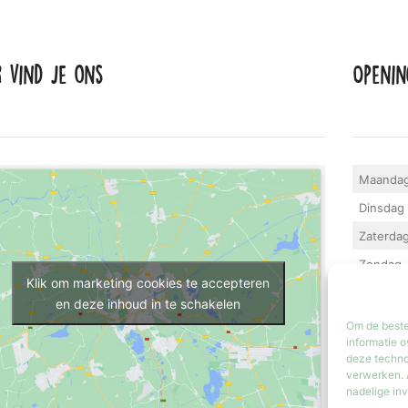
r vind je ons
Openin
Maanda
Dinsdag 
Zaterda
Zondag
Klik om marketing cookies te accepteren
Iedere la
en deze inhoud in te schakelen
geopend.
Om de beste
informatie o
deze techno
verwerken. 
nadelige in