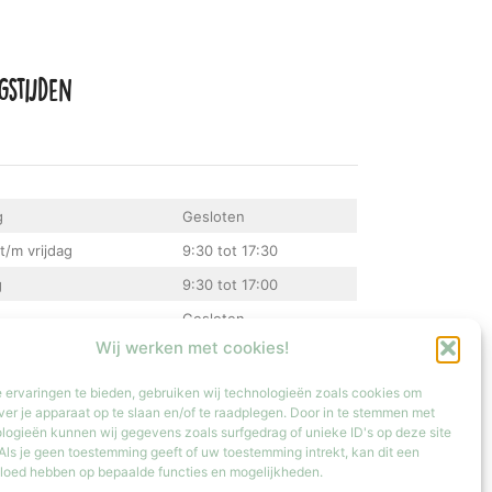
gstijden
g
Gesloten
t/m vrijdag
9:30 tot 17:30
g
9:30 tot 17:00
Gesloten
Wij werken met cookies!
atste zondag van de maand van 12:00 tot 17:00
 ervaringen te bieden, gebruiken wij technologieën zoals cookies om
ver je apparaat op te slaan en/of te raadplegen. Door in te stemmen met
logieën kunnen wij gegevens zoals surfgedrag of unieke ID's op deze site
Als je geen toestemming geeft of uw toestemming intrekt, kan dit een
vloed hebben op bepaalde functies en mogelijkheden.