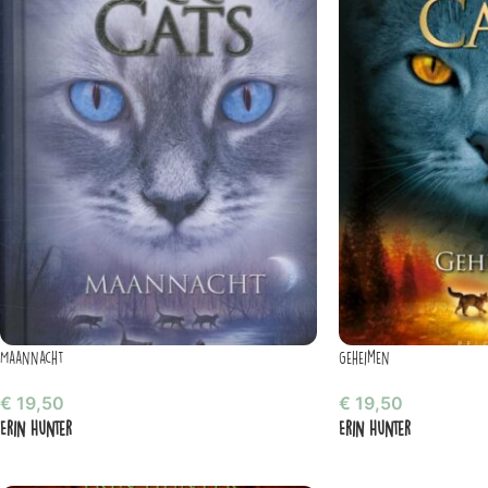
Maannacht
Geheimen
€
19,50
€
19,50
Erin Hunter
Erin Hunter