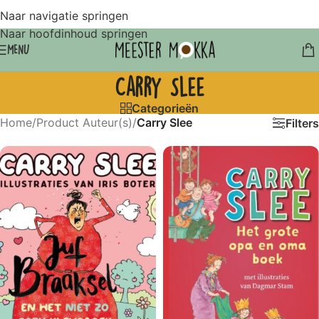
Naar navigatie springen
Naar hoofdinhoud springen
MENU
Carry Slee
Categorieën
Home
/
Product Auteur(s)
/
Carry Slee
Filters