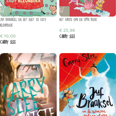
Juf Braaksel en het niet zo cozy
Het grote opa en oma boek
kleurboek
€
25,99
€
10,00
Carry Slee
Carry Slee