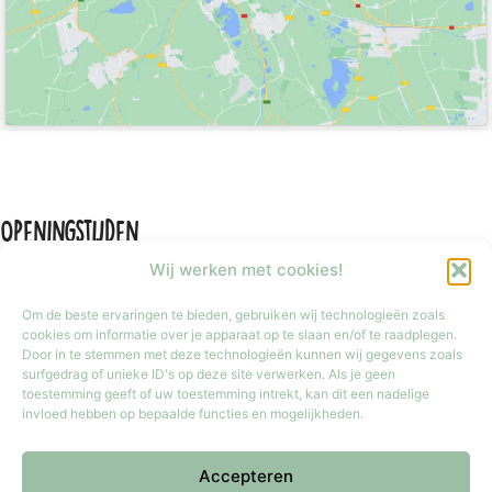
Openingstijden
Wij werken met cookies!
Om de beste ervaringen te bieden, gebruiken wij technologieën zoals
cookies om informatie over je apparaat op te slaan en/of te raadplegen.
Door in te stemmen met deze technologieën kunnen wij gegevens zoals
Maandag
Gesloten
surfgedrag of unieke ID's op deze site verwerken. Als je geen
Dinsdag t/m vrijdag
9:30 tot 17:30
toestemming geeft of uw toestemming intrekt, kan dit een nadelige
invloed hebben op bepaalde functies en mogelijkheden.
Zaterdag
9:30 tot 17:00
Zondag
Gesloten
Accepteren