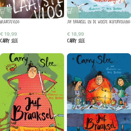
#LaatsteVlog
Juf Braaksel en de woeste achtervolging
€
19,99
€
18,99
Carry Slee
Carry Slee