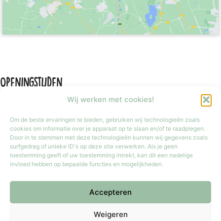
Openingstijden
Wij werken met cookies!
Om de beste ervaringen te bieden, gebruiken wij technologieën zoals
cookies om informatie over je apparaat op te slaan en/of te raadplegen.
Door in te stemmen met deze technologieën kunnen wij gegevens zoals
Maandag
Gesloten
surfgedrag of unieke ID's op deze site verwerken. Als je geen
Dinsdag t/m vrijdag
9:30 tot 17:30
toestemming geeft of uw toestemming intrekt, kan dit een nadelige
invloed hebben op bepaalde functies en mogelijkheden.
Zaterdag
9:30 tot 17:00
Zondag
Gesloten
Accepteren
Iedere laatste zondag van de maand van 12:00 tot 17:00 geopend.
Copyright © 2026 Meester Mokka - Kinderboekenwinkel
Weigeren