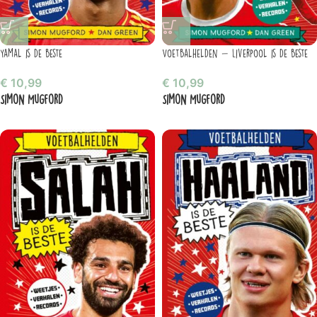
Yamal is de beste
Voetbalhelden – Liverpool is de beste
€
10,99
€
10,99
Simon Mugford
Simon Mugford