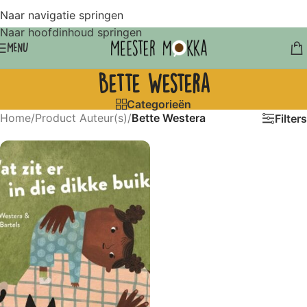
Naar navigatie springen
Naar hoofdinhoud springen
MENU
Bette Westera
Categorieën
Home
/
Product Auteur(s)
/
Bette Westera
Filters